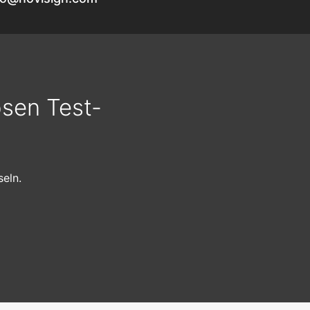
osen Test-
eln.