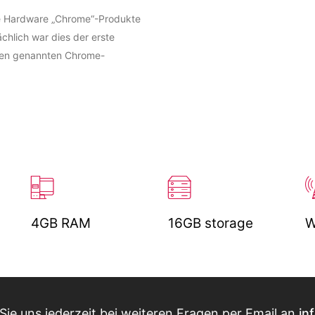
le Hardware „Chrome“-Produkte
chlich war dies der erste
oben genannten Chrome-
4GB RAM
16GB storage
W
ie uns jederzeit bei weiteren Fragen per Email an
in