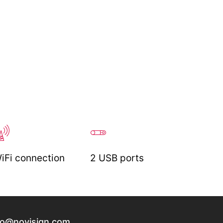
iFi connection
2 USB ports
fo@novisign.com